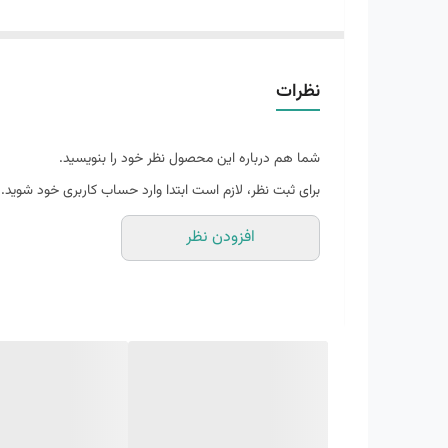
رویه: پارچه مش تنفس پذیر
آستر: پلی استر
کفی: Air-Cooled مموری فوم طبی – نرم و راحت
نظرات
زیره: E.V.A فوم ULTRA LIGHT – سبک و مقاوم
ارتفاع زیره: 5 سانتی متر
شما هم درباره این محصول نظر خود را بنویسید.
قالب: استاندارد
برای ثبت نظر، لازم است ابتدا وارد حساب کاربری خود شوید.
افزودن نظر