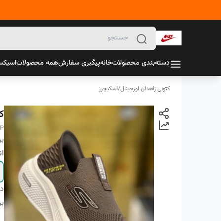
دسته‌بندی محصولات
خانه
پیگیری سفارش
همه محصولات
اسیک
کتونی زاهدان اورجینال
/
اسکیچرز
ک
IP
بر
ان
دس
بر