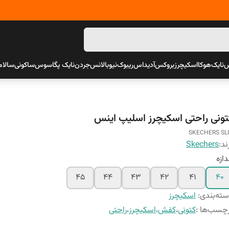
س
نایک
هوکا
اسکیچرز
بروکس
آدیداس
ریبوک
نیوبالانس
جردن
نایک پگاسوس
ساکونی
سالام
تونی راحتی اسکیچرز اسلیپ اینس
SKECHERS SL
ند:
Skechers
دازه
45
44
43
42
41
40
ته‌بندی
:
اسکیچرز
چسب‌ها :
کتونی
،
کفش
،
اسکیچرز
،
راحتی