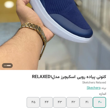
کتونی پیاده رویی اسکیچرز مدلRELAXED1
Sketchers Relaxed
برند:
Skechers
اندازه
45
44
43
42
41
40