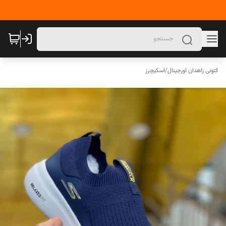
کتونی زاهدان اورجینال
/
اسکیچرز