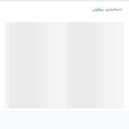
دسته‌بندی
:
ساکونی
ویژگی‌های برجسته Saucony Triumph 21
✔ فوم PWRRUN+ تمام‌طول با نرمی ابری‌شکل
بازگشت انرژی عالی بدون سنگینی یا فشردگی زیر پا
✔ طراحی FORMFIT برای فیت حرفه‌ای
فشرده‌سازی چندلایه جهت پشتیبانی ۳۶۰ درجه از پا