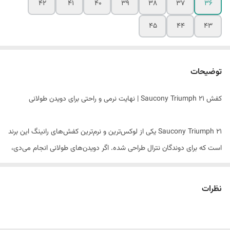
42
41
40
39
38
37
36
45
44
43
توضیحات
کفش Saucony Triumph 21 | نهایت نرمی و راحتی برای دویدن طولانی
Saucony Triumph 21 یکی از لوکس‌ترین و نرم‌ترین کفش‌های رانینگ این برند
است که برای دوندگان نترال طراحی شده. اگر دویدن‌های طولانی انجام می‌دی،
درگیر تمرینات استقامتی هستی یا فقط می‌خوای یک کفش فوق‌العاده راحت و
حرفه‌ای برای استفاده روزمره داشته باشی، Triumph 21 بهترین انتخابه. این
نظرات
کفش تجربه‌ای بی‌نظیر از نرمی، بازگشت انرژی بالا، و راحتی بی‌وقفه رو بهت
می‌ده.