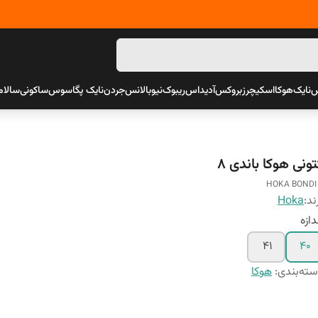
س
نایک
هوکا
اسکیچرز
بروکس
آدیداس
ریبوک
نیوبالانس
جردن
نایک پگاسوس
ساکونی
سالام
ونی هوکا باندی 8
HOKA BONDI
ند:
Hoka
دازه
41
40
ته‌بندی
:
هوکا