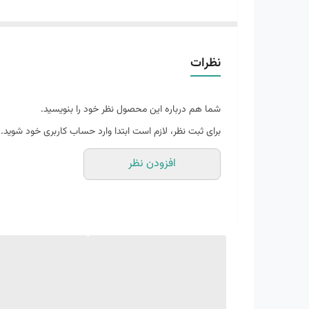
رویه: پارچه مش 3D
نظرات
آستر: پلی استر
شما هم درباره این محصول نظر خود را بنویسید.
کفی: کفی ortholite - نرم و راحت - قابل شستشو
برای ثبت نظر، لازم است ابتدا وارد حساب کاربری خود شوید.
افزودن نظر
زیره: E.V.A با روکش لاستیک رابر – سبک و مقاوم
ارتفاع زیره - 5 سانتی متر
قالب : استاندارد