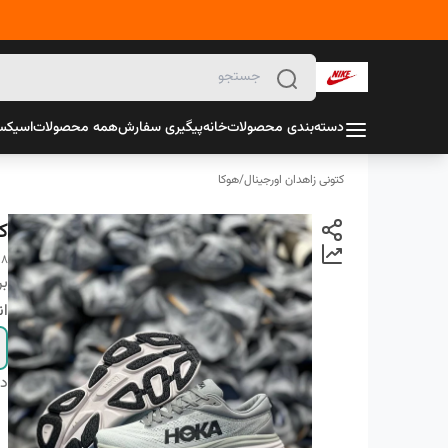
دسته‌بندی محصولات
خانه
پیگیری سفارش
همه محصولات
اسیک
کتونی زاهدان اورجینال
/
هوکا
کت
 8
بر
ان
دس