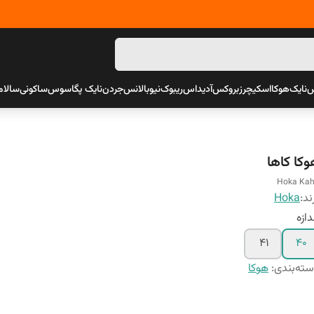
س
نایک
هوکا
اسکیچرز
بروکس
آدیداس
ریبوک
نیوبالانس
جردن
نایک پگاسوس
ساکونی
سالام
وکا کاها
Hoka Ka
ند:
Hoka
دازه
41
40
ته‌بندی
:
هوکا