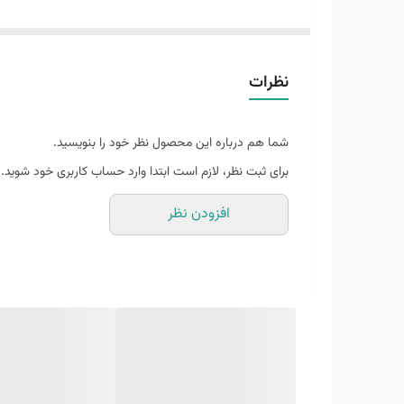
دارای محافظ انگشت (toe cap)
نظرات
ساختار meta-rocker
شما هم درباره این محصول نظر خود را بنویسید.
لاستیک vibram megagrip با چسبندگی بی نظیر، آج های چند جهته
برای ثبت نظر، لازم است ابتدا وارد حساب کاربری خود شوید.
افزودن نظر
مناسب برای هایکینگ، تریکینگ، طبیعت گردی و استفاده رو