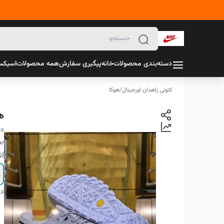
دسته‌بندی محصولات
خانه
پیگیری سفارش
همه محصولات
اسیک
کتونی زاهدان اورجینال
/
هوکا
ه
ha
بر
ان
دس