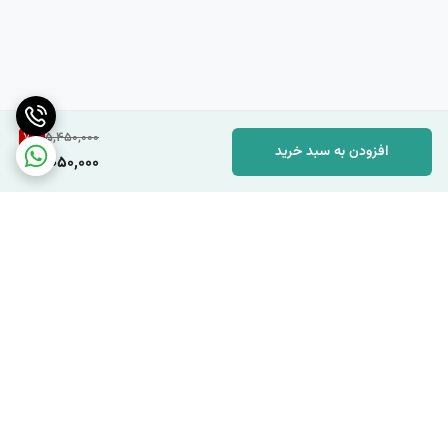
7
%
5,450,000
افزودن به سبد خرید
5,050,000
برگشت به بالا