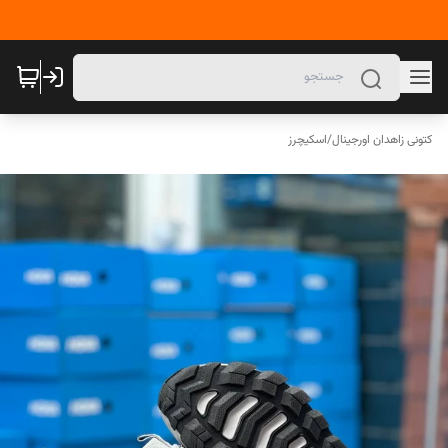
کتونی زاهدان اورجینال
/
اسکیچرز