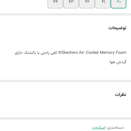
44
43
42
41
40
توضیحات
Skechers Air-Cooled Memory Foam® کفی راحتی با بالشتک دارای
گردش هوا
نظرات
زیره Goodyear® Performance برای کشش، پایداری و دوام بیشتر ضد
فرسایش و لغزش
دسته‌بندی
:
اسکیچرز
زیره کار گازنیتروژن برای راحتی فوق‌العاده مناسب کمردرد و زانو درد