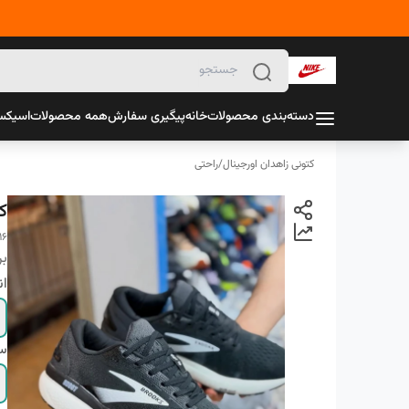
دسته‌بندی محصولات
خانه
پیگیری سفارش
همه محصولات
اسیک
کتونی زاهدان اورجینال
/
راحتی
ک
16
بر
ان
سا