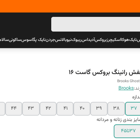
س
نایک
هوکا
اسکیچرز
بروکس
آدیداس
ریبوک
نیوبالانس
جردن
نایک پگاسوس
ساکونی
سالام
فش رانینگ بروکس گاست 16
Brooks Ghost
ند:
Brooks
دازه
44
43
42
41
40
39
38
37
یز بندی زنانه و مردانه
37تا45