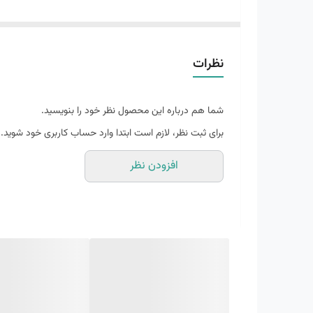
شده است. این مدل یکی از محبوب‌ترین و پرفروش‌ترین کفش‌های کمپانی ب
نظرات
🧠 ویژگی‌های کلیدی
🔹 بالشتک میانی (Midsole)
شما هم درباره این محصول نظر خود را بنویسید.
برای ثبت نظر، لازم است ابتدا وارد حساب کاربری خود شوید.
مجهز به تکنولوژی DNA LOFT v3 که فوم سبک‌تر، نرم‌تر و بازگشت انرژی بهتر را ارائه می‌دهد.
افزودن نظر
باعث سواری نرم، ضربه‌گیری موثر و راحتی برای دویدن‌های رو
🔹 بالشتک متعادل و نرم
احساس نرم و آگاهانه هنگام گام‌گذاری، مناسب برای دویدن