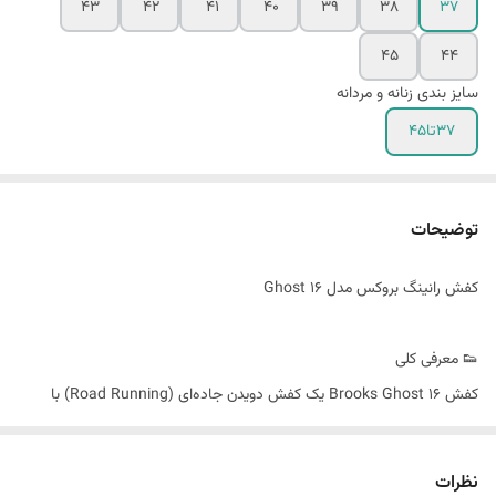
43
42
41
40
39
38
37
45
44
سایز بندی زنانه و مردانه
37تا45
توضیحات
کفش رانینگ بروکس مدل Ghost 16
👟 معرفی کلی
کفش Brooks Ghost 16 یک کفش دویدن جاده‌ای (Road Running) با
طراحی خنثی (Neutral) است که برای استفاده‌های روزمره، پیاده‌روی، دویدن
سبک تا متوسط و حتی دویدن‌های طولانی طراحی شده است. این مدل یکی از
نظرات