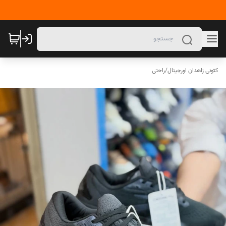
کتونی زاهدان اورجینال
/
راحتی