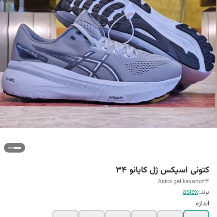
کتونی اسیکس ژل کایانو 34
Asics gel kayano34
برند:
asiex
اندازه