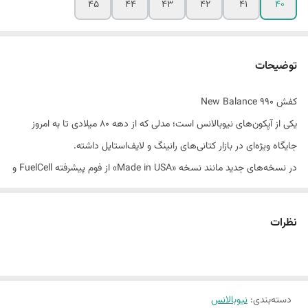
45
44
43
42
41
40
توضیحات
کفش New Balance 990
یکی از آیِکون‌های نیوبالانس است؛ مدلی که از دهه ۸۰ میلادی تا به امروز
جایگاه ویژه‌ای در بازار کتانی‌های رانینگ و لایف‌استایل داشته.
در نسخه‌های جدید مانند نسخه «Made in USA» از فوم پیشرفته FuelCell و
فناوری ENCAP در زیره استفاده شده است.
رویه از ترکیب چرم، جیر و مش تنفس‌پذیر ه شده که هم راحتی را بالا می‌برد و
نظرات
هم ظاهر کلاسیک و پریمیوم دارد.
این مدل، ترکیبی از راحتی عالی، حمایت مناسب و طراحی کلاسیک است که
می‌تواند برای استفاده روزمره و استایل شهری هم بسیار مناسب باشد.
دسته‌بندی
:
نیوبالانس