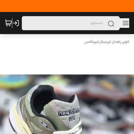
کتونی زاهدان اورجینال
/
نیوبالانس