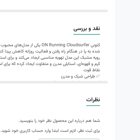
ویژگی‌های برجسته این مدل هستند.
ویژگی‌ها:
برند: ON Running
نقد و بررسی
مدل: Cloudsurfer
رویه: پارچه مش تنفس‌پذیر
شده به پا در هنگام راه رفتن و فعالیت روزانه کاهش پیدا کند
زیره: نرم و سبک با جذب ضربه بالا
رویه مشبک این مدل تهویه مناسبی ایجاد می‌کند و برای ا
کرم و قهوه‌ای، استایلی مدرن و متفاوت ایجاد کرده که برای 
مناسب: پیاده‌روی، روزمره، باشگاه و ورزش سبک
نقاط قوت
ساخت: ویتنام
✅ طراحی شیک و مدرن
✅ زیره نرم با جذب ضربه بالا
✅ رویه تنفس‌پذیر
✅ مناسب پیاده‌روی و استفاده روزمره
نظرات
✅ وزن سبک و راحتی بالا
شما هم درباره این محصول نظر خود را بنویسید.
برای ثبت نظر، لازم است ابتدا وارد حساب کاربری خود شوید.