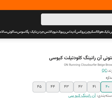
س
نایک
هوکا
اسکیچرز
بروکس
آدیداس
ریبوک
نیوبالانس
جردن
نایک پگاسوس
ساکونی
سالام
تونی آن رانینگ کلودتیلت کیوسی
ON Running Cloudsurfer Beige Bro
ند:
QC
دازه
45
44
43
42
41
40
ته‌بندی
:
آن رانینگ کیو سی