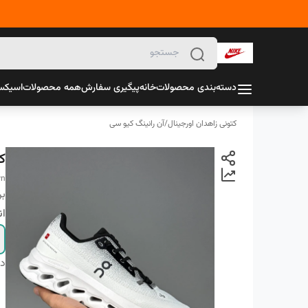
دسته‌بندی محصولات
خانه
پیگیری سفارش
همه محصولات
اسیک
کتونی زاهدان اورجینال
/
آن رانینگ کیو سی
ک
wn
بر
ان
دس