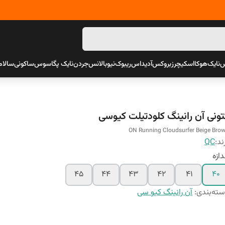
س
نایک
هوکا
اسکیچرز
بروکس
آدیداس
ریبوک
نیوبالانس
جردن
نایک پگاسوس
ساکونی
سالام
تونی آن رانینگ کلودتیلت کیوسی
ON Running Cloudsurfer Beige Bro
ند:
QC
دازه
45
44
43
42
41
40
ته‌بندی
:
آن رانینگ کیو سی