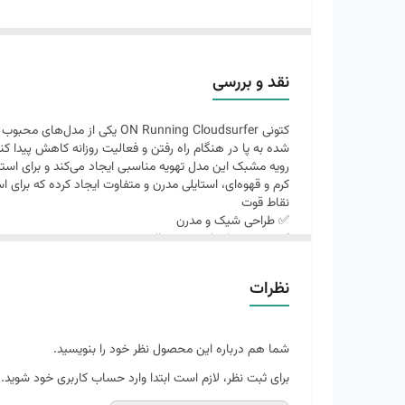
ویژگی‌های برجسته این مدل هستند.
ویژگی‌ها:
برند: ON Running
نقد و بررسی
مدل: Cloudsurfer
رنگ: کرم قهوه‌ای
شده به پا در هنگام راه رفتن و فعالیت روزانه کاهش پیدا کند
رویه: پارچه مش تنفس‌پذیر
رویه مشبک این مدل تهویه مناسبی ایجاد می‌کند و برای ا
کرم و قهوه‌ای، استایلی مدرن و متفاوت ایجاد کرده که برای 
زیره: نرم و سبک با جذب ضربه بالا
نقاط قوت
مناسب: پیاده‌روی، روزمره، باشگاه و ورزش سبک
✅ طراحی شیک و مدرن
✅ زیره نرم با جذب ضربه بالا
ساخت: ویتنام
✅ رویه تنفس‌پذیر
✅ مناسب پیاده‌روی و استفاده روزمره
نظرات
✅ وزن سبک و راحتی بالا
شما هم درباره این محصول نظر خود را بنویسید.
برای ثبت نظر، لازم است ابتدا وارد حساب کاربری خود شوید.