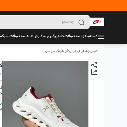
دسته‌بندی محصولات
خانه
پیگیری سفارش
همه محصولات
اسیک
کتونی زاهدان اورجینال
/
آن رانینگ کیو سی
ک
wn
بر
ان
دس