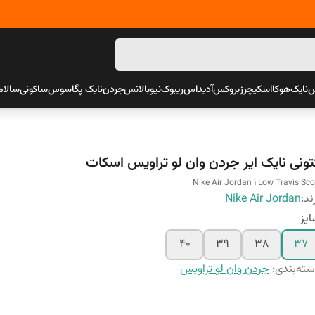
س
نایک
هوکا
اسکیچرز
بروکس
آدیداس
ریبوک
نیوبالانس
جردن
نایک پگاسوس
ساکونی
سالام
تونی نایک ایر جردن وان لو تراویس اسکات
Nike Air Jordan 1 Low Travis Sco
ند:
Nike Air Jordan
یز
40
39
38
37
ته‌بندی
:
جردن وان لو تراویس