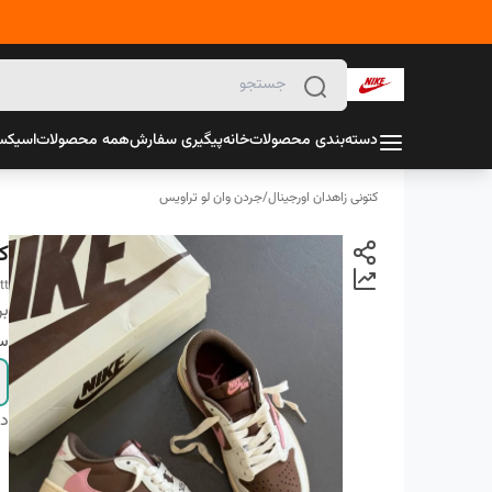
دسته‌بندی محصولات
خانه
پیگیری سفارش
همه محصولات
اسیک
کتونی زاهدان اورجینال
/
جردن وان لو تراویس
ک
tt
بر
سا
دس