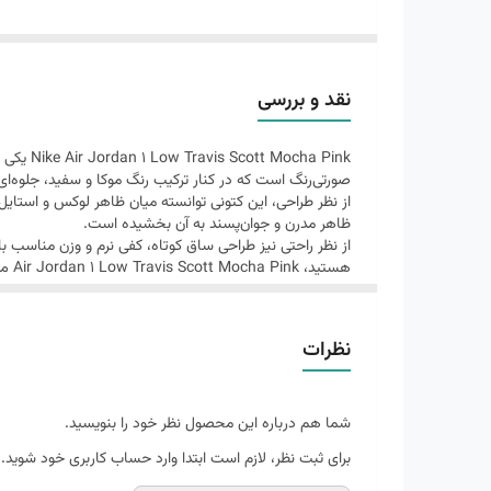
ست شود.
این مدل انتخابی ایده‌آل برای علاقه‌مندان به کتونی‌های خا
ویژگی‌های محصول
نقد و بررسی
برند: Nike Jordan
ha Pink
مدل: Air Jordan 1 Low Travis Scott Inspired
صورتی‌رنگ است که در کنار ترکیب رنگ موکا و سفید، جلوه‌ا
رنگ: سفید، قهوه‌ای موکا و صورتی
از نظر طراحی، این کتونی توانسته میان ظاهر لوکس و استایل 
ظاهر مدرن و جوان‌پسند به آن بخشیده است.
لوگوی سوش معکوس در کناره کفش
از نظر راحتی نیز طراحی ساق کوتاه، کفی نرم و وزن مناسب با
زیره مقاوم و ضدسایش
هستید، Air Jordan 1 Low Travis Scott Mocha Pink می‌تواند انتخابی جذاب برای مجموعه کفش‌های شما باشد.
کفی نرم و راحت
مناسب استفاده روزمره و استریت استایل
نظرات
طراحی سبک و کاربردی
شما هم درباره این محصول نظر خود را بنویسید.
برای ثبت نظر، لازم است ابتدا وارد حساب کاربری خود شوید.