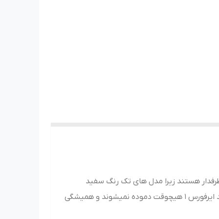
طرفدار هستند زیرا مدل های تک رنگ سفید
تمام آن را به راحتی میشود با هر تیپ و مدلی و لباس یا شلواری ست کرد.کمتر کتونی هایی کمی هستند که مانند ایرفورس 1 هیچوقت دموده نمیشوند و همیشگی