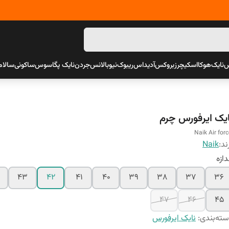
س
نایک
هوکا
اسکیچرز
بروکس
آدیداس
ریبوک
نیوبالانس
جردن
نایک پگاسوس
ساکونی
سالام
ایک ایرفورس چرم
Naik Air forc
ند:
Naik
دازه
43
42
41
40
39
38
37
36
47
46
45
ته‌بندی
:
نایک ایرفورس