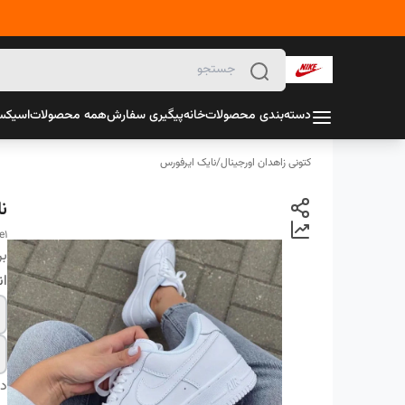
دسته‌بندی محصولات
خانه
پیگیری سفارش
همه محصولات
اسیک
کتونی زاهدان اورجینال
/
نایک ایرفورس
ن
e1
بر
ان
دس