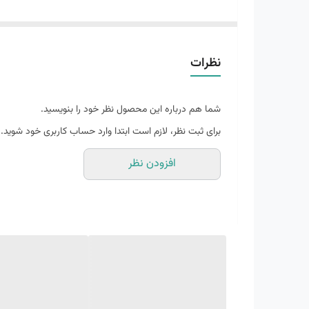
Made in
: Vietnam
نظرات
جنس نایک ایرفورس
شما هم درباره این محصول نظر خود را بنویسید.
برای ثبت نظر، لازم است ابتدا وارد حساب کاربری خود شوید.
افزودن نظر
بسیاری از طرفداران r force
مثل روز اولش باشد.ایرفورس برای کسانی که پای په
سوراخ هایی که بالای انگشتان روی کفش دارد هم ک