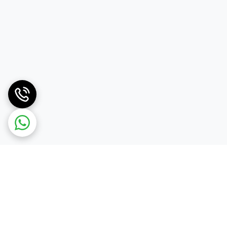
ساق بلند) رده بالا دارای چسب روی ساقش است
نسخه های ساق بلندش بند را میشود جدا کرد و بدون
ت و بعد از آن هم
تمام مشکی
آن.