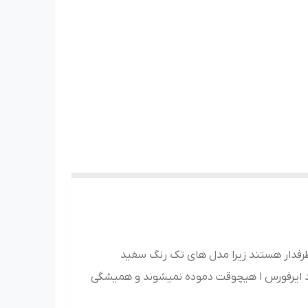
طرفدار هستند زیرا مدل های تک رنگ سفید
تمام آن را به راحتی میشود با هر تیپ و مدلی و لباس یا شلواری ست کرد.کمتر کتونی هایی کمی هستند که مانند ایرفورس 1 هیچوقت دموده نمیشوند و همیشگی