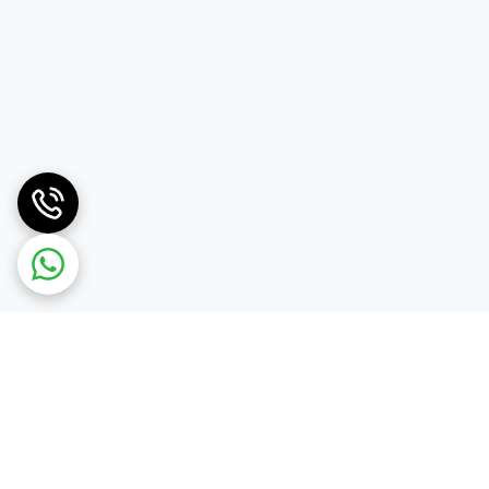
ساق بلند) رده بالا دارای چسب روی ساقش است
نسخه های ساق بلندش بند را میشود جدا کرد و بدون
ت و بعد از آن هم
تمام مشکی
آن.