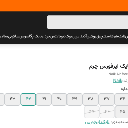
س
نایک
هوکا
اسکیچرز
بروکس
آدیداس
ریبوک
نیوبالانس
جردن
نایک پگاسوس
ساکونی
سالام
ایک ایرفورس چرم
Naik Air forc
ند:
Naik
دازه
43
42
41
40
39
38
37
36
47
46
45
ته‌بندی
:
نایک ایرفورس