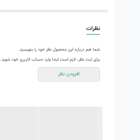
Made in
: Vietnam
نظرات
جنس نایک ایرفورس
شما هم درباره این محصول نظر خود را بنویسید.
برای ثبت نظر، لازم است ابتدا وارد حساب کاربری خود شوید.
افزودن نظر
بسیاری از طرفداران r force
مثل روز اولش باشد.ایرفورس برای کسانی که پای په
سوراخ هایی که بالای انگشتان روی کفش دارد هم ک