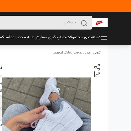
دسته‌بندی محصولات
خانه
پیگیری سفارش
همه محصولات
اسیک
کتونی زاهدان اورجینال
/
نایک ایرفورس
ن
e1
بر
ان
دس