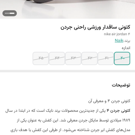
کتونی ساقدار ورزشی راحنی جردن
nike air jordan 4
برند:
Naik
اندازه
45
44
43
42
41
40
توضیحات
کتونی جردن 4 و معرفی آن
کتونی جردن 4
یکی از جدیدترین محصولات برند نایک است که در ابتدا در سال
1989 میلادی توسط مایکل جردن معرفی شد. این کفش به عنوان یکی از
مدل‌های کفش ایر جردن شناخته می‌شود. از طرفی این کفش با هدف بازی