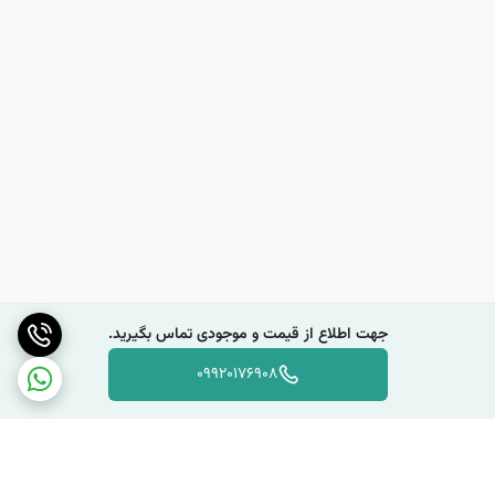
کتونی جردن
معمولاً با طرح‌های متنوعی در بازار موجود است و می‌تواند به
صورت صندل، کفش راحتی، کفش ورزشی و … باشد. همچنین، برخی از این
کفش‌ها دارای بند و بسته هستند که به شما امکان می‌دهد تا آن‌ها را با
سهولت بیشتری بپوشید و برداشت کنید.
در کل، یک گزینه راحت و مناسب برای استفاده در فصول گرم است که به دلیل
تنفس‌پذیری و راحتی بالا، مناسب برای فعالیت‌های روزمره و ورزشی کم‌تری
است.
آیا
کتونی جردن
برای استفاده در فعالیت‌های ورزشی مناسب است؟
کتونی جردن
برای برخی فعالیت‌های ورزشی می‌تواند مناسب باشد، اما باید
جهت اطلاع از قیمت و موجودی تماس بگیرید.
توجه داشت که بسته به نوع و میزان فعالیت ورزشی، این کفش‌ها ممکن
است مناسب نباشند. به عنوان مثال، برای فعالیت‌هایی مانند دویدن، پرش و
09920176908
ورزش‌های با شدت بالا، کفش‌های ورزشی مناسب‌تر هستند که دارای ساختار
و طراحی مناسب برای جذب فشار و جلوگیری از آسیب‌های پا هنگام حرکت
هستند.