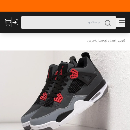
کتونی زاهدان اورجینال
/
جردن