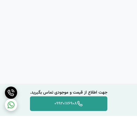
کتونی جردن
معمولاً با طرح‌های متنوعی در بازار موجود است و می‌تواند به
صورت صندل، کفش راحتی، کفش ورزشی و … باشد. همچنین، برخی از این
کفش‌ها دارای بند و بسته هستند که به شما امکان می‌دهد تا آن‌ها را با
سهولت بیشتری بپوشید و برداشت کنید.
در کل، یک گزینه راحت و مناسب برای استفاده در فصول گرم است که به دلیل
تنفس‌پذیری و راحتی بالا، مناسب برای فعالیت‌های روزمره و ورزشی کم‌تری
است.
آیا
کتونی جردن
برای استفاده در فعالیت‌های ورزشی مناسب است؟
کتونی جردن
برای برخی فعالیت‌های ورزشی می‌تواند مناسب باشد، اما باید
جهت اطلاع از قیمت و موجودی تماس بگیرید.
توجه داشت که بسته به نوع و میزان فعالیت ورزشی، این کفش‌ها ممکن
است مناسب نباشند. به عنوان مثال، برای فعالیت‌هایی مانند دویدن، پرش و
09920176908
ورزش‌های با شدت بالا، کفش‌های ورزشی مناسب‌تر هستند که دارای ساختار
و طراحی مناسب برای جذب فشار و جلوگیری از آسیب‌های پا هنگام حرکت
هستند.