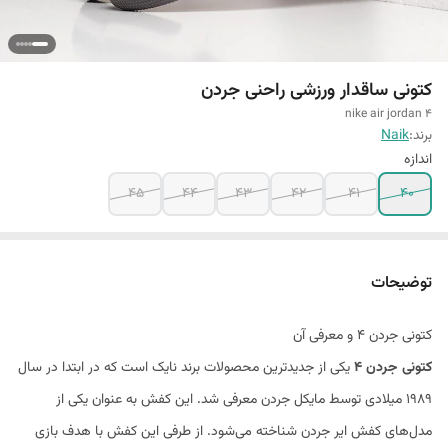
کتونی ساقدار ورزشی راحنی جردن
nike air jordan 4
برند:
Naik
اندازه
45
44
43
42
41
40
توضیحات
کتونی جردن 4 و معرفی آن
کتونی جردن 4
یکی از جدیدترین محصولات برند نایک است که در ابتدا در سال
1989 میلادی توسط مایکل جردن معرفی شد. این کفش به عنوان یکی از
مدل‌های کفش ایر جردن شناخته می‌شود. از طرفی این کفش با هدف بازی