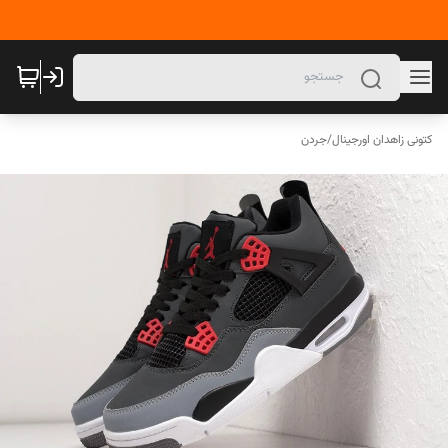
کتونی زاهدان اورجینال
/
جردن