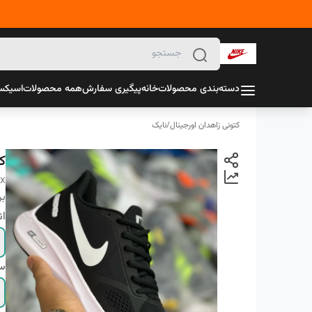
دسته‌بندی محصولات
خانه
پیگیری سفارش
همه محصولات
اسیک
کتونی زاهدان اورجینال
/
نایک
ک
7X
بر
ان
سا