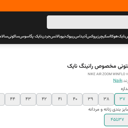
س
نایک
هوکا
اسکیچرز
بروکس
آدیداس
ریبوک
نیوبالانس
جردن
نایک پگاسوس
ساکونی
سالام
تونی مخصوص رانینگ نایک
NIKE AIR ZOOM WINFLO 
ند:
Naik
دازه
44
43
42
41
40
39
38
37
یز بندی زنانه و مردانه
37تا45