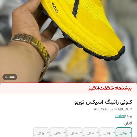
کتونی رانینگ اسیکس توربو
ASICS GEL-TRABUCO 11
برند:
asiex
اندازه
45
44
43
42
41
40