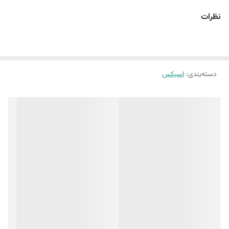
اضافی نیاز دارید ، کاربردی هستند. ما همچنین 2 میلی متر به ارتفاع پشته
نظرات
فوم اضافه کردیم تا راحتی و جذب ضربه را بهبود بخشیم. قسمت بیرونی با
یک فناوری Asicsgrip the شکل گرفته شده است. این ماده به شما کمک می
کند تا در سطوح مختلف خارج از جاده ، کشش بهتری را تجربه کنید.​
دسته‌بندی
:
اسیکس