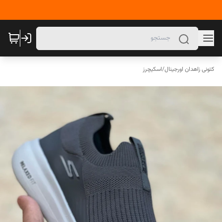
کتونی زاهدان اورجینال
/
اسکیچرز