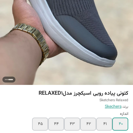
کتونی پیاده رویی اسیکچرز مدلRELAXED1
Sketchers Relaxed
برند:
Skechers
اندازه
45
44
43
42
41
40