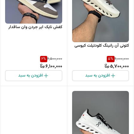
کفش نایک ایر جردن وان ساقدار
کتونی آن رانینگ کلودتیلت کیوسی
6
%
5
%
6,500,000
6,000,000
6,100,000
5,700,000
افزودن به سبد
افزودن به سبد