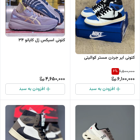
کتونی اسیکس ژل کایانو 34
کتونی ایر جردن مستر کوالیتی
6
%
6,500,000
4,650,000
6,100,000
افزودن به سبد
افزودن به سبد