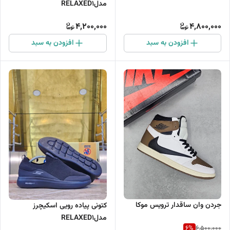
مدلRELAXED1
4,200,000
4,800,000
افزودن به سبد
افزودن به سبد
جردن وان ساقدار ترویس موکا
کتونی پیاده رویی اسکیچرز
مدلRELAXED1
6
%
6,500,000