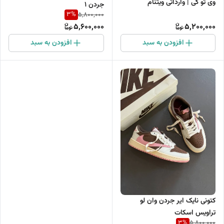
وی تو کی | وارداتی ویتنام
جردن 1
3
%
5,800,000
5,600,000
5,200,000
افزودن به سبد
افزودن به سبد
کتونی نایک ایر جردن وان لو
تراویس اسکات
3
%
5,800,000