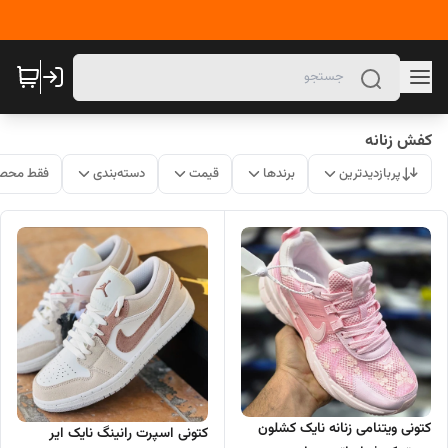
کفش زنانه
پربازدیدترین
برندها
قیمت
دسته‌بندی
فقط محصو
کتونی ویتنامی زنانه نایک کشلون
کتونی اسپرت رانینگ نایک ایر