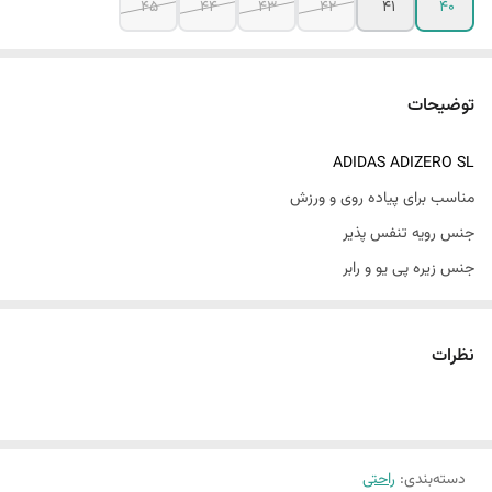
45
44
43
42
41
40
توضیحات
ADIDAS ADIZERO
SL
مناسب برای پیاده روی و ورزش
جنس رویه تنفس پذیر
جنس زیره پی یو و رابر
کفی استاندارد و آنتی باکتریال
قابل شست و شو
نظرات
دور دوخت از داخل
دسته‌بندی
:
راحتی