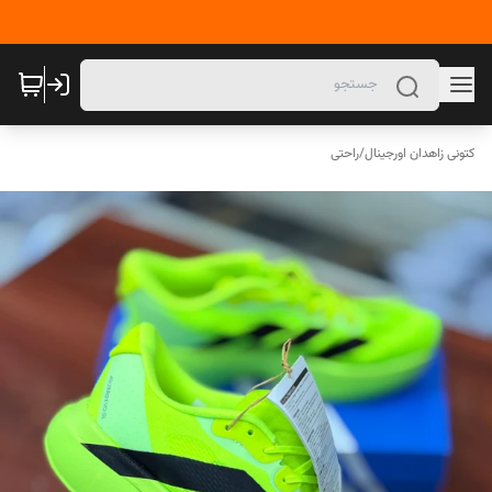
کتونی زاهدان اورجینال
/
راحتی