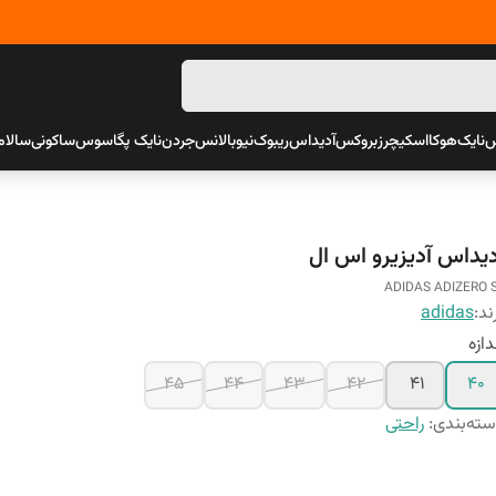
س
نایک
هوکا
اسکیچرز
بروکس
آدیداس
ریبوک
نیوبالانس
جردن
نایک پگاسوس
ساکونی
سالام
دیداس آدیزیرو اس ال
ADIDAS ADIZERO 
ند:
adidas
دازه
45
44
43
42
41
40
ته‌بندی
:
راحتی