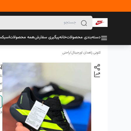
دسته‌بندی محصولات
خانه
پیگیری سفارش
همه محصولات
اسیک
کتونی زاهدان اورجینال
/
راحتی
آ
SL
بر
ان
دس