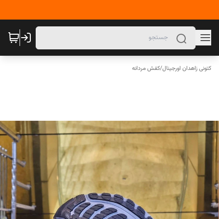
کتونی زاهدان اورجینال
/
کفش مردانه