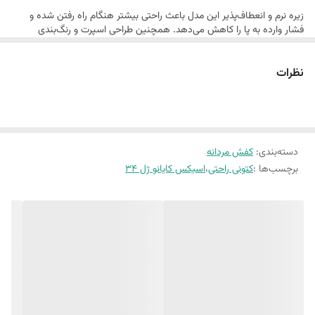
زیره نرم و انعطاف‌پذیر این مدل باعث راحتی بیشتر هنگام راه رفتن شده و
فشار وارده به پا را کاهش می‌دهد. همچنین طراحی اسپرت و رنگ‌بندی
مشکی طوسی، امکان ست کردن این کتونی با انواع استایل‌های ورزشی و
روزمره را فراهم می‌کند.
نظرات
اگر به دنبال یک کتونی راحت، سبک و باکیفیت برای پیاده‌روی، باشگاه، محل
کار یا استفاده روزانه هستید، آسیکس کایانو 34 می‌تواند انتخابی مناسب برای
شما باشد.
دسته‌بندی
:
کفش مردانه
برچسب‌ها :
کتونی راحتی
،
اسیکس کایانو ژل 34