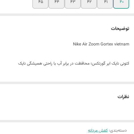
45
44
43
42
41
40
توضیحات
Nike Air Zoom Gortex vietnam
کتونی نایک ایر گورتکس؛ محافظت در برابر آب با راحتی همیشگی نایک
ترکیب فناوری GORE-TEX با عملکرد سری Nike Air
نظرات
Nike Air Gore-Tex یا همان نایک ایر گورتکس برای افرادی طراحی شده است
که در کنار راحتی و استایل اسپرت، به محافظت بیشتر در شرایط آب‌وهوایی
مختلف نیاز دارند. استفاده از فناوری GORE-TEX باعث می‌شود رطوبت و آب
دسته‌بندی
:
کفش مردانه
به داخل کفش نفوذ نکند، در حالی که گردش هوا همچنان حفظ می‌شود.