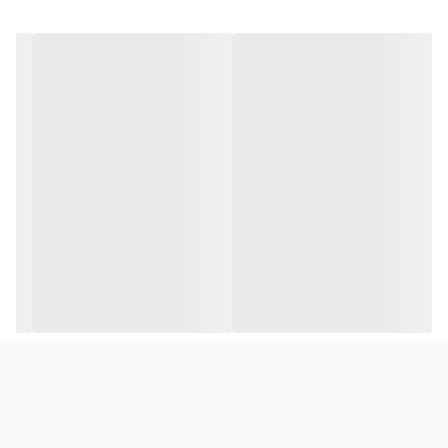
مقاومت در برابر باران و رطوبت
لایه GORE-TEX به‌عنوان یکی از شناخته‌شده‌ترین فناوری‌های ضدآب در
صنعت کفش، از پا در برابر نفوذ آب محافظت می‌کند و شرایطی راحت برای
استفاده در روزهای بارانی و محیط‌های مرطوب فراهم می‌آورد.
فناوری Nike Air برای جذب ضربه
واحد Air در میدسول کفش به جذب ضربه‌های ناشی از راه رفتن و دویدن